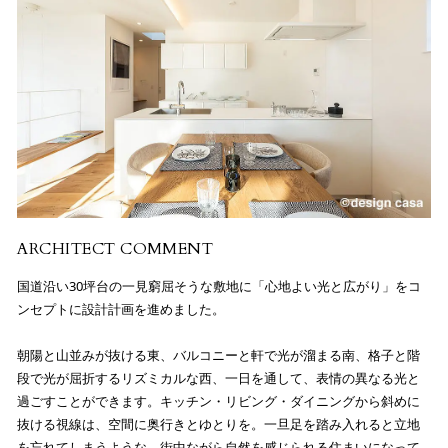
ARCHITECT COMMENT
国道沿い30坪台の一見窮屈そうな敷地に「心地よい光と広がり」をコ
ンセプトに設計計画を進めました。
朝陽と山並みが抜ける東、バルコニーと軒で光が溜まる南、格子と階
段で光が屈折するリズミカルな西、一日を通して、表情の異なる光と
過ごすことができます。キッチン・リビング・ダイニングから斜めに
抜ける視線は、空間に奥行きとゆとりを。一旦足を踏み入れると立地
を忘れてしまうような、街中ながら自然を感じられる住まいになって